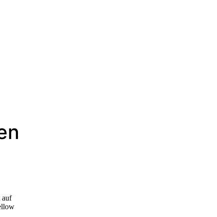
gen
 auf
ellow