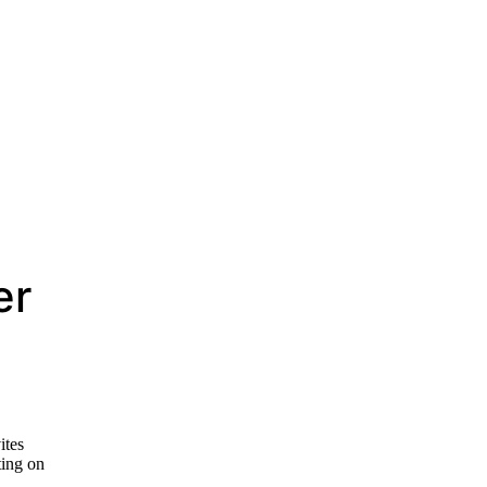
er
ites
ting on