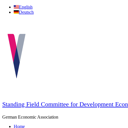
Skip
English
to
Deutsch
content
Standing Field Committee for Development Eco
German Economic Association
Home