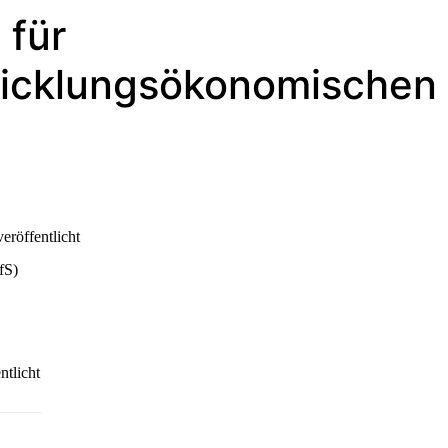
 für
wicklungsökonomischen
röffentlicht
fS)
tlicht