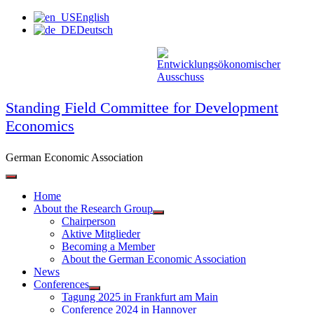
Skip
English
to
Deutsch
content
Standing Field Committee for Development
Economics
German Economic Association
Home
About the Research Group
Chairperson
Aktive Mitglieder
Becoming a Member
About the German Economic Association
News
Conferences
Tagung 2025 in Frankfurt am Main
Conference 2024 in Hannover